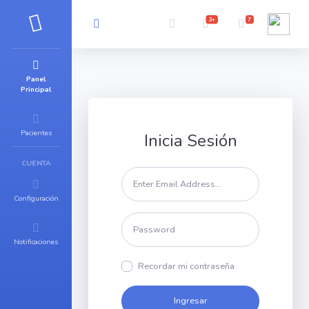
3+
7
Panel
Principal
Pacientes
Inicia Sesión
CUENTA
Configuración
Notificaciones
Recordar mi contraseña
Ingresar